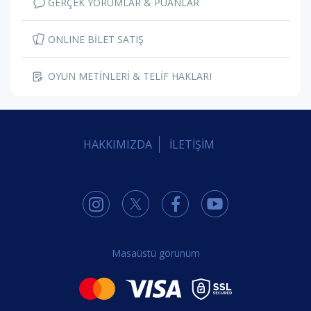
GERÇEK YORUMLAR & PUANLAR
ONLINE BİLET SATIŞ
OYUN METİNLERİ & TELİF HAKLARI
HAKKIMIZDA
İLETİŞİM
Masaüstü görünüm