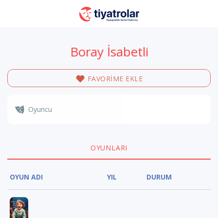
Boray İsabetli
FAVORİME EKLE
Oyuncu
OYUNLARI
OYUN ADI
YIL
DURUM