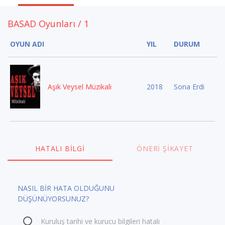
BASAD Oyunları / 1
OYUN ADI
YIL
DURUM
Aşık Veysel Müzikali
2018
Sona Erdi
HATALI BILGI
ÖNERI ŞIKAYET
NASIL BİR HATA OLDUĞUNU
DÜŞÜNÜYORSUNUZ?
Kuruluş tarihi ve kurucu bilgileri hatalı