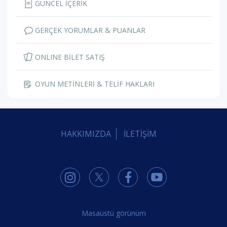
GÜNCEL İÇERİK
GERÇEK YORUMLAR & PUANLAR
ONLINE BİLET SATIŞ
OYUN METİNLERİ & TELİF HAKLARI
HAKKIMIZDA
İLETİŞİM
Masaüstü görünüm