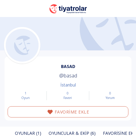
BASAD
@basad
İstanbul
1
0
0
Oyun
Favori
Yorum
FAVORİME EKLE
OYUNLAR (1)
OYUNCULAR & EKIP (6)
FAVORISINE EKL