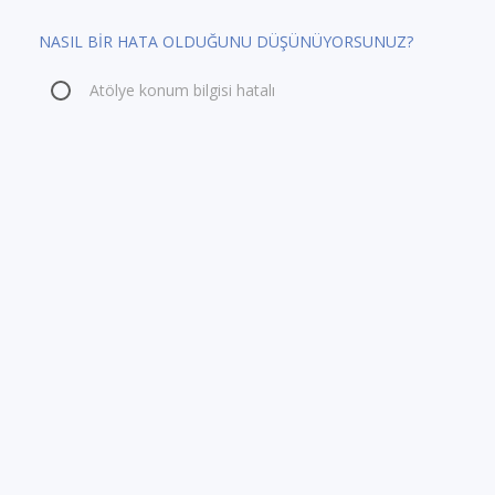
NASIL BİR HATA OLDUĞUNU DÜŞÜNÜYORSUNUZ?
Atölye konum bilgisi hatalı
Atölye kategorisi / türü hatalı
Atölye tarih bilgileri hatalı
Bu Atölye sonra ermiştir
E-Posta Adresi
Lütfen hatalı bilginin doğrusunu yazınız
GÖNDER