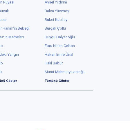
in Rüyası
Aysel Yıldırım
 Buçuk
Balca Yücesoy
cesi
Buket Kubilay
r Hanım'ın Bebeği
Burçak Çöllü
az'ın Memeleri
Duygu Dalyanoğlu
Go
Ebru Nihan Celkan
deki Yangın
Hakan Emre Ünal
ap
Halil Babür
ük
Murat Mahmutyazıcıoğlu
nü Göster
Tümünü Göster