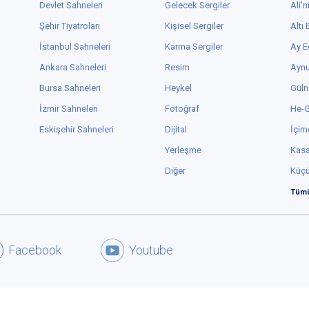
Devlet Sahneleri
Gelecek Sergiler
Ali'n
Şehir Tiyatroları
Kişisel Sergiler
Altı
İstanbul Sahneleri
Karma Sergiler
Ay E
Ankara Sahneleri
Resim
Aynu
Bursa Sahneleri
Heykel
Güln
İzmir Sahneleri
Fotoğraf
He-
Eskişehir Sahneleri
Dijital
İçim
Yerleşme
Kas
Diğer
Küç
Tümü
Facebook
Youtube