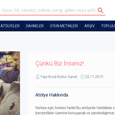
ATÖLYELER
SAHNELER
OYUN METİNLERİ
ARŞİV
TOPLUL
Çünkü Biz İnsanız!
Yapı Kredi Kültür Sanat
22.11.2019
Atölye Hakkında
Herkes eşit, herkes farklı! Bu atölyede farklılıklar 
benzerlikler üzerine konuşacak ve yaratıcılığımızı