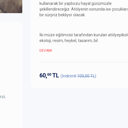
kullanarak bir yapbozu hayal gücümüzle
şekillendireceğiz. Atölyenin sonunda ise çocukları
bir sürpriz bekliyor olacak.
İki müze eğitimcisi tarafından kurulan atölyepikol
ekoloji, resim, heykel, tasarım, bil
DEVAMI
60,
TL
00
(İndirimli
100,00 TL
)
ezi,
Yükleniyor...