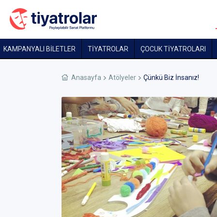
KAMPANYALI BİLETLER
TİYATROLAR
ÇOCUK TIYATROLARI
Anasayfa
Atölyeler
Çünkü Biz İnsanız!