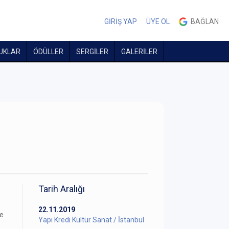
GİRİŞ YAP
ÜYE OL
BAĞLAN
UKLAR
ÖDÜLLER
SERGİLER
GALERİLER
Tarih Aralığı
22.11.2019
ve
Yapı Kredi Kültür Sanat / İstanbul