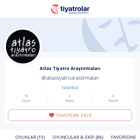
Atlas Tiyatro Araştırmaları
@atlastiyatroarastirmalari
İstanbul
15
3
0
Oyun
Favori
Yorum
FAVORİME EKLE
OYUNLAR (15)
OYUNCULAR & EKIP (86)
FAVORISINE E