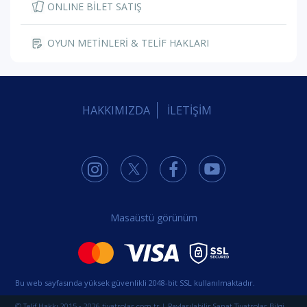
ONLINE BİLET SATIŞ
OYUN METİNLERİ & TELİF HAKLARI
HAKKIMIZDA
İLETİŞİM
Masaüstü görünüm
Bu web sayfasında yüksek güvenlikli 2048-bit SSL kullanılmaktadır.
© Telif Hakkı 2015 - 2026 tiyatrolar.com.tr | Paylaşılabilir Sanat Tiyatrolar Bilgi