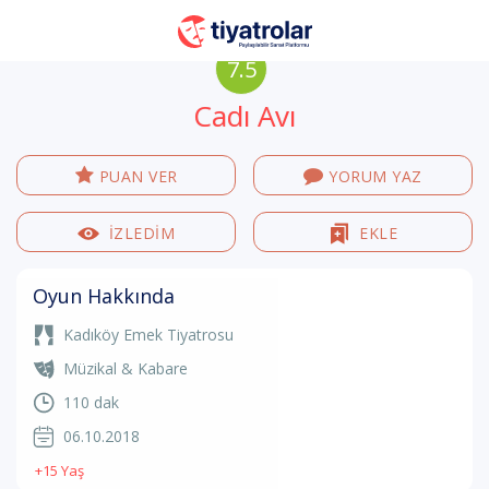
7.5
Cadı Avı
PUAN VER
YORUM YAZ
İZLEDİM
EKLE
Oyun Hakkında
Kadıköy Emek Tiyatrosu
Müzikal & Kabare
110 dak
06.10.2018
+15 Yaş