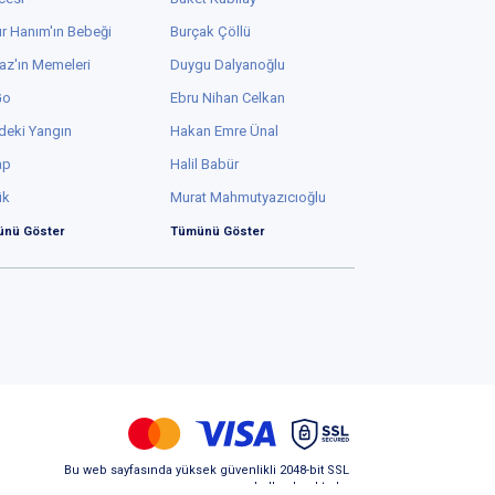
r Hanım'ın Bebeği
Burçak Çöllü
az'ın Memeleri
Duygu Dalyanoğlu
Go
Ebru Nihan Celkan
deki Yangın
Hakan Emre Ünal
ap
Halil Babür
ük
Murat Mahmutyazıcıoğlu
nü Göster
Tümünü Göster
Bu web sayfasında yüksek güvenlikli 2048-bit SSL
kullanılmaktadır.