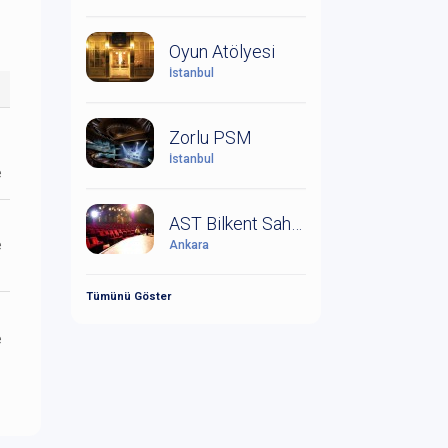
Oyun Atölyesi
İstanbul
Zorlu PSM
İstanbul
e
AST Bilkent Sahne
e
Ankara
Tümünü Göster
e