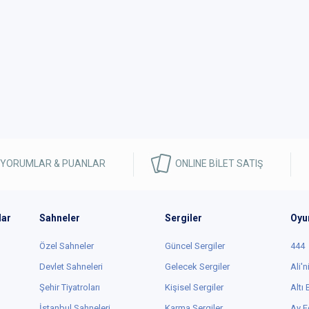
 YORUMLAR & PUANLAR
ONLINE BİLET SATIŞ
lar
Sahneler
Sergiler
Oyu
Özel Sahneler
Güncel Sergiler
444
Devlet Sahneleri
Gelecek Sergiler
Ali'n
Şehir Tiyatroları
Kişisel Sergiler
Altı
İstanbul Sahneleri
Karma Sergiler
Ay E