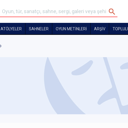
ATÖLYELER
SAHNELER
OYUN METİNLERİ
ARŞİV
TOPLUL
o