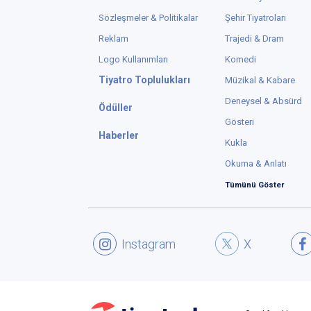
d
A
Ö
d
N
u
“
T
İ
o