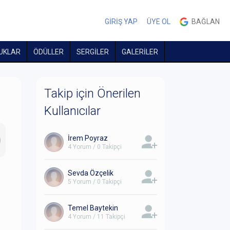
GİRİŞ YAP
ÜYE OL
BAĞLAN
UKLAR
ÖDÜLLER
SERGİLER
GALERİLER
Takip için Önerilen
Kullanıcılar
İrem Poyraz
4 Yorum / 0 Takipçi
Sevda Özçelik
5 Yorum / 0 Takipçi
Temel Baytekin
4 Yorum / 11 Takipçi