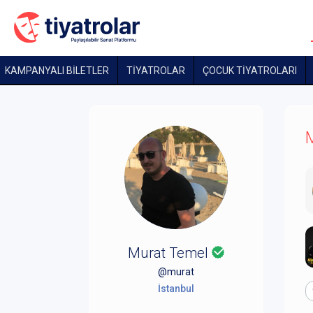
KAMPANYALI BİLETLER
TİYATROLAR
ÇOCUK TIYATROLARI
M
Murat Temel
@murat
İstanbul