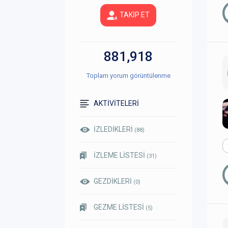
TAKİP ET
881,918
Toplam yorum görüntülenme
AKTİVİTELERİ
İZLEDİKLERİ
(88)
İZLEME LİSTESİ
(31)
GEZDİKLERİ
(0)
GEZME LİSTESİ
(5)