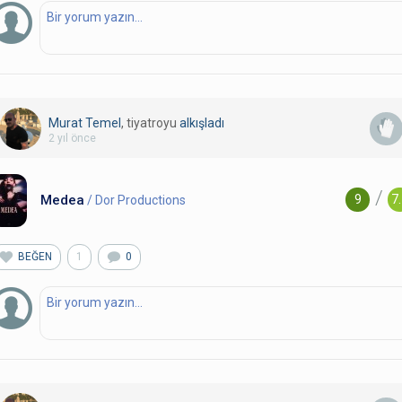
Murat Temel
, tiyatroyu
alkışladı
2 yıl önce
/
Medea
9
7
/ Dor Productions
BEĞEN
1
0