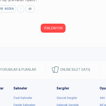
r reji. İyi ki varsın Tiyatro !
BEĞEN
2
Murat Temel
,
zcivelek
kullanıcısının
yorumunu
beğendi
2 yıl önce
ebdil
8
/ 2383yapım
şte böyle oyunlar yüzünden beklentimiz artıyor ve kolay beğenemiyoruz!
hmet Sami Özbudak yine yapmış yapacağını; bizleri mekanla, hikayeyle 
arakterlerle alıp götürmeyi, ağzımızı açık bırakmayı başarmış. Fehmi
araarslan’ın performansı mükemmeldi, Özge Borak sahneye girdiği
ndan itibaren mimikleriyle bile güldürdü herkesi, çok iyi oyunculuktu. Bur
zen ve Erkan Akbulut dinamizmleriyle, inandırıcıklarıya beni çok etkiledile
ülşah Fırıncıoğlu performansı diğer oyunculara göre daha “tiyatro repliği
adında kalmış, belki biraz modifiye edebilir.
ek eleştirim son sahne için; oyun içerisinde iki karakterin kişiliğini,