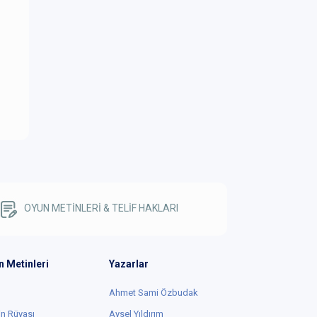
.6
!
,
ak
r.
”