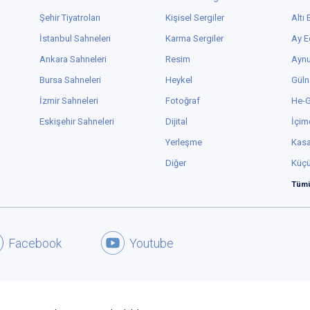
uygusunu çok iyi aldık, biraz fazla açıklama, tekrar gibi geldi.
çıklamayınca bence daha vurucu oluyor sonlar.
zetle sevgili tiyatroseverler bilet bulma telaşına düşeceğimiz bir oyunla
aha karşı karşıyayız. Mutlaka izleyin!!!!
ot: sokakta her temsilde eminim türlü hikayeler dönüyordur. Bunları
marım çekmeyi, kayıt altına almayı birileri akıl ediyordur. İnanılmaz iyi bir
sahne arkası” çıkacağına eminim!
BEĞEN
3
Murat Temel
,
feyizm
kullanıcısının
yorumunu
beğendi
2 yıl önce
ebdil
8
/ 2383yapım
zlediğim 'Kamusal alan' oyunları arasında seyri ve oyunculuğu en zor
lanlardandı. Hem bir olaya tanık oluyorsunuz hem de görünmez gibisiniz