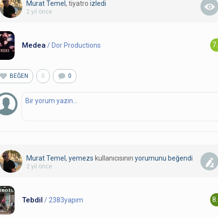
Murat Temel
, tiyatro
izledi
2 yıl önce
Medea
7
/ Dor Productions
BEĞEN
0
0
Murat Temel
,
yemezs
kullanıcısının
yorumunu
beğendi
2 yıl önce
Tebdil
8
/ 2383yapım