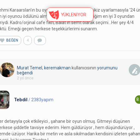
ehmi Karaarslan'ın bu oyundaki Süleyman/Talat ikiz uyarlamasıyla '24 ü
n iyi oyuncu ödülünü alması gerekir. Tarihte izlediğim en iyi 3 oyundan
iriydi. Kadro/orjinal cafe fikri, Balat'ın semt olarak seçimi...Her şey 4/4
üktü. Emeği geçen herkese teşekkürlerimi sunarım.
BEĞEN
4
Murat Temel
,
keremakman
kullanıcısının
yorumunu
beğendi
2 yıl önce
Tebdil
8
/ 2383yapım
er detayıyla çok etkileyici , şahane bir oyun olmuş. Gitmeyi düşünen
erkese şiddetle tavsiye ederim. Hem güldürüyor , hem düşündürüyor ,
emde üzüyor. Harika bir metin ve asla sıkılmadan kendisini izleten şaha