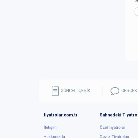
bi
T
İ
A
k
K
a
Ü
G
t
T