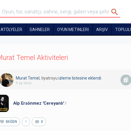
ATÖLYELER
SAHNELER
OYUN METİNLERİ
ARŞİV
TOPLUL
urat Temel Aktiviteleri
Murat Temel
, tiyatroyu
izleme listesine eklendi
9 ay önce
Alp Ersönmez 'Cereyanlı'
/
BEĞEN
0
0