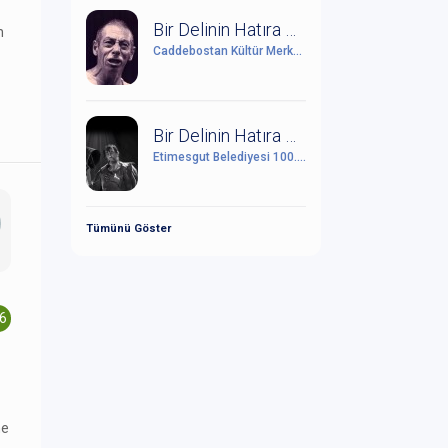
Bir Delinin Hatıra Defteri
n
Caddebostan Kültür Merkezi
Bir Delinin Hatıra Defteri
Etimesgut Belediyesi 100. Yıl Cumhuriyet Kültür Sanat Merkezi
Tümünü Göster
.6
ne