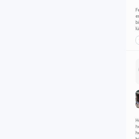
F
e
b
l
H
h
h