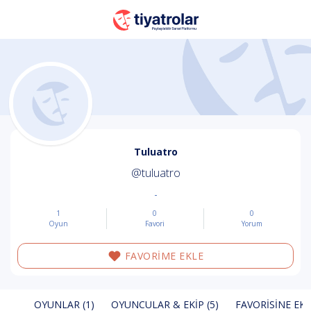
Tuluatro
@tuluatro
-
1
0
0
Oyun
Favori
Yorum
FAVORİME EKLE
OYUNLAR (1)
OYUNCULAR & EKIP (5)
FAVORISINE EKL