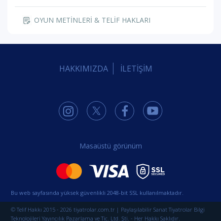
OYUN METİNLERİ & TELİF HAKLARI
HAKKIMIZDA
İLETİŞİM
Masaüstü görünüm
Bu web sayfasında yüksek güvenlikli 2048-bit SSL kullanılmaktadır.
© Telif Hakkı 2015 - 2026 tiyatrolar.com.tr | Paylaşılabilir Sanat Tiyatrolar Bilgi
Teknolojileri Yayıncılık Pazarlama ve Tic. Ltd. Şti. - Her Hakkı Saklıdır.