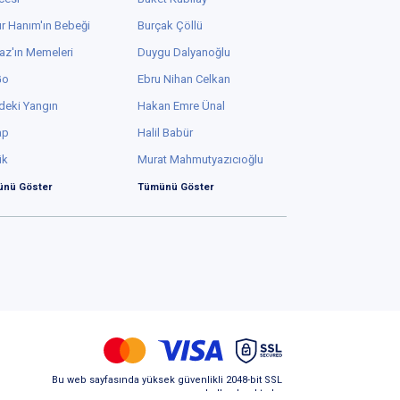
r Hanım'ın Bebeği
Burçak Çöllü
az'ın Memeleri
Duygu Dalyanoğlu
Go
Ebru Nihan Celkan
deki Yangın
Hakan Emre Ünal
ap
Halil Babür
ük
Murat Mahmutyazıcıoğlu
nü Göster
Tümünü Göster
Bu web sayfasında yüksek güvenlikli 2048-bit SSL
kullanılmaktadır.