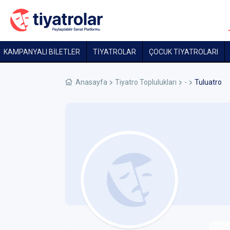
KAMPANYALI BİLETLER
TİYATROLAR
ÇOCUK TIYATROLARI
Anasayfa
Tiyatro Toplulukları
-
Tuluatro