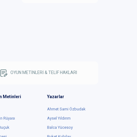
OYUN METİNLERİ & TELİF HAKLARI
n Metinleri
Yazarlar
Ahmet Sami Özbudak
in Rüyası
Aysel Yıldırım
 Buçuk
Balca Yücesoy
cesi
Buket Kubilay