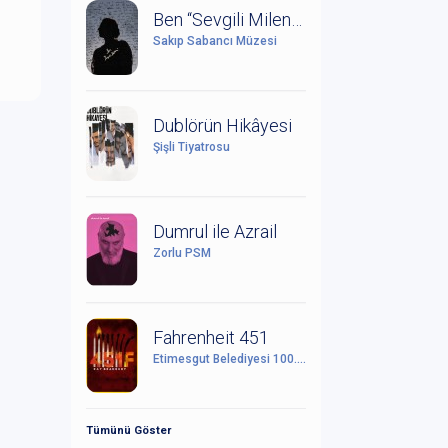
Ben “Sevgili Milena” (Kafka ve Milena Mektuplaşmaları)
Sakıp Sabancı Müzesi
Dublörün Hikâyesi
Şişli Tiyatrosu
Dumrul ile Azrail
Zorlu PSM
Fahrenheit 451
Etimesgut Belediyesi 100. Yıl Cumhuriyet Kültür Sanat Merkezi
Tümünü Göster