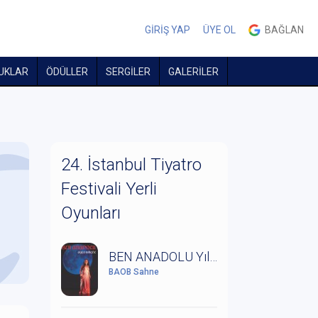
GİRİŞ YAP
ÜYE OL
BAĞLAN
UKLAR
ÖDÜLLER
SERGİLER
GALERİLER
24. İstanbul Tiyatro
Festivali Yerli
Oyunları
BEN ANADOLU Yıldız Kenter'in Anısına Saygıyla
BAOB Sahne