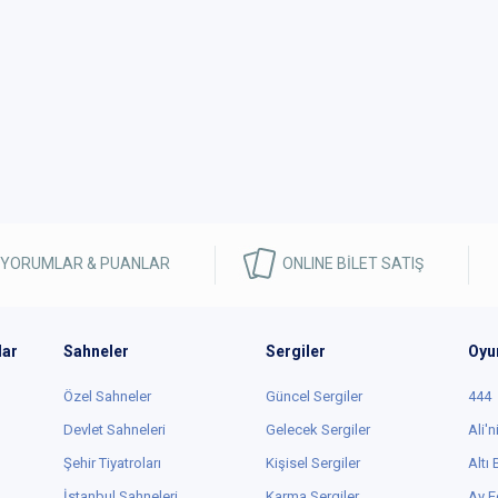
 YORUMLAR & PUANLAR
ONLINE BİLET SATIŞ
lar
Sahneler
Sergiler
Oyu
Özel Sahneler
Güncel Sergiler
444
Devlet Sahneleri
Gelecek Sergiler
Ali'n
Şehir Tiyatroları
Kişisel Sergiler
Altı
İstanbul Sahneleri
Karma Sergiler
Ay E