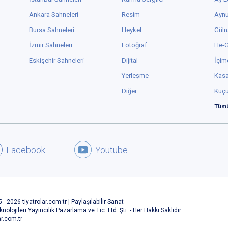
Ankara Sahneleri
Resim
Aynu
Bursa Sahneleri
Heykel
Güln
İzmir Sahneleri
Fotoğraf
He-
Eskişehir Sahneleri
Dijital
İçim
Yerleşme
Kas
Diğer
Küç
Tümü
Facebook
Youtube
 - 2026 tiyatrolar.com.tr | Paylaşılabilir Sanat
knolojileri Yayıncılık Pazarlama ve Tic. Ltd. Şti. - Her Hakkı Saklıdır.
ar.com.tr