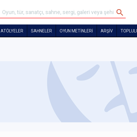
ATÖLYELER
SAHNELER
OYUN METİNLERİ
ARŞİV
TOPLUL