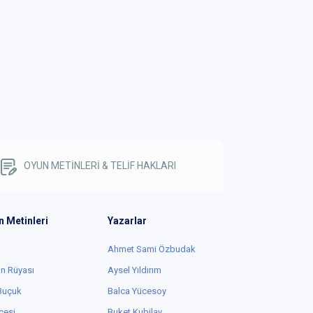
OYUN METİNLERİ & TELİF HAKLARI
n Metinleri
Yazarlar
Ahmet Sami Özbudak
in Rüyası
Aysel Yıldırım
 Buçuk
Balca Yücesoy
cesi
Buket Kubilay