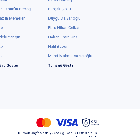
r Hanım'ın Bebeği
Burçak Çöllü
az'ın Memeleri
Duygu Dalyanoğlu
Go
Ebru Nihan Celkan
deki Yangın
Hakan Emre Ünal
ap
Halil Babür
ük
Murat Mahmutyazıcıoğlu
nü Göster
Tümünü Göster
Bu web sayfasında yüksek güvenlikli 2048-bit SSL
kullanılmaktadır.