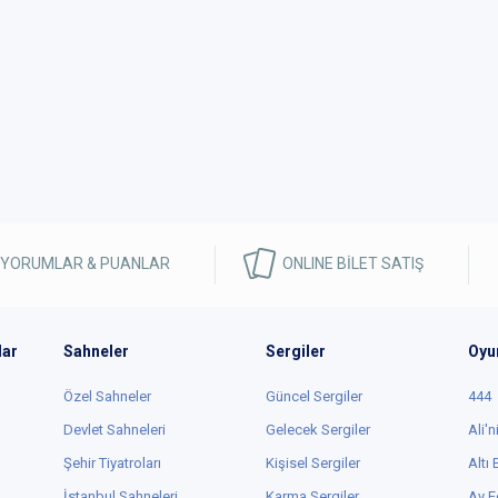
 YORUMLAR & PUANLAR
ONLINE BİLET SATIŞ
lar
Sahneler
Sergiler
Oyu
Özel Sahneler
Güncel Sergiler
444
Devlet Sahneleri
Gelecek Sergiler
Ali'n
Şehir Tiyatroları
Kişisel Sergiler
Altı
İstanbul Sahneleri
Karma Sergiler
Ay E