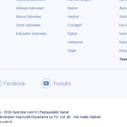
Ankara Sahneleri
Resim
Aynu
Bursa Sahneleri
Heykel
Güln
İzmir Sahneleri
Fotoğraf
He-
Eskişehir Sahneleri
Dijital
İçim
Yerleşme
Kas
Diğer
Küç
Tümü
Facebook
Youtube
 - 2026 tiyatrolar.com.tr | Paylaşılabilir Sanat
knolojileri Yayıncılık Pazarlama ve Tic. Ltd. Şti. - Her Hakkı Saklıdır.
ar.com.tr