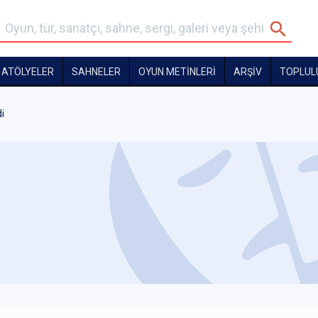
ATÖLYELER
SAHNELER
OYUN METİNLERİ
ARŞİV
TOPLUL
i