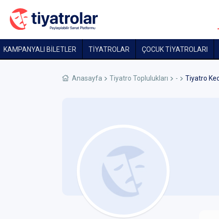
KAMPANYALI BİLETLER
TİYATROLAR
ÇOCUK TIYATROLARI
Anasayfa
Tiyatro Toplulukları
-
Tiyatro Ked