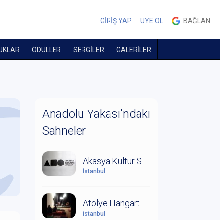
GİRİŞ YAP
ÜYE OL
BAĞLAN
UKLAR
ÖDÜLLER
SERGİLER
GALERİLER
Anadolu Yakası'ndaki
Sahneler
Akasya Kültür Sanat
İstanbul
Atölye Hangart
İstanbul