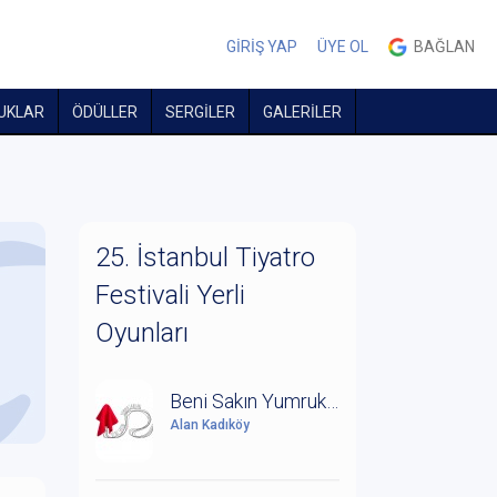
GİRİŞ YAP
ÜYE OL
BAĞLAN
UKLAR
ÖDÜLLER
SERGİLER
GALERİLER
25. İstanbul Tiyatro
Festivali Yerli
Oyunları
Beni Sakın Yumruklardan
Alan Kadıköy