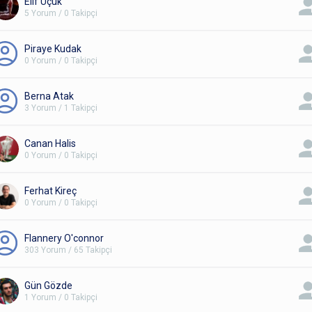
Elif Uçuk
5 Yorum / 0 Takipçi
Piraye Kudak
0 Yorum / 0 Takipçi
Berna Atak
3 Yorum / 1 Takipçi
Canan Halis
0 Yorum / 0 Takipçi
Ferhat Kireç
0 Yorum / 0 Takipçi
Flannery O'connor
303 Yorum / 65 Takipçi
Gün Gözde
1 Yorum / 0 Takipçi