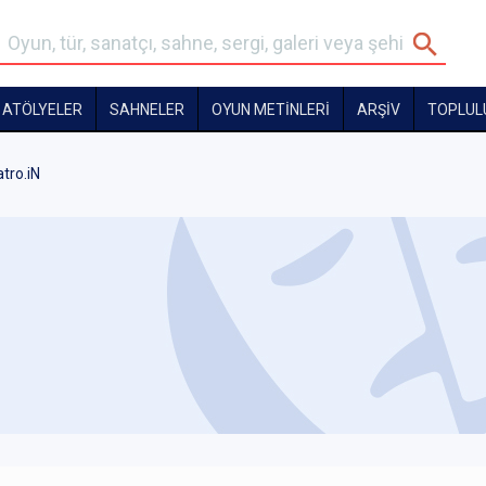
ATÖLYELER
SAHNELER
OYUN METİNLERİ
ARŞİV
TOPLUL
atro.iN