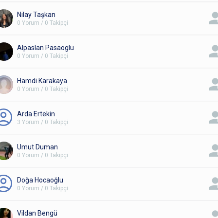
Nilay Taşkan
0 Yorum / 0 Takipçi
Alpaslan Pasaoglu
0 Yorum / 0 Takipçi
Hamdi Karakaya
0 Yorum / 0 Takipçi
Arda Ertekin
3 Yorum / 0 Takipçi
Umut Duman
0 Yorum / 0 Takipçi
Doğa Hocaoğlu
0 Yorum / 0 Takipçi
Vildan Bengü