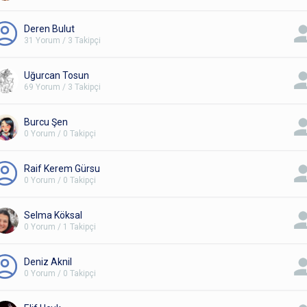
Deren Bulut
31 Yorum / 3 Takipçi
Uğurcan Tosun
69 Yorum / 3 Takipçi
Burcu Şen
0 Yorum / 0 Takipçi
Raif Kerem Gürsu
0 Yorum / 0 Takipçi
Selma Köksal
0 Yorum / 1 Takipçi
Deniz Aknil
0 Yorum / 0 Takipçi