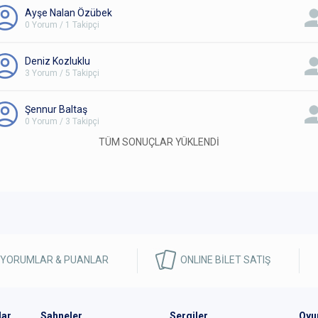
Ayşe Nalan Özübek
0 Yorum / 1 Takipçi
Deniz Kozluklu
3 Yorum / 5 Takipçi
Şennur Baltaş
0 Yorum / 3 Takipçi
TÜM SONUÇLAR YÜKLENDİ
 YORUMLAR & PUANLAR
ONLINE BİLET SATIŞ
lar
Sahneler
Sergiler
Oyu