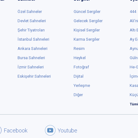
Özel Sahneler
Güncel Sergiler
444
Devlet Sahneleri
Gelecek Sergiler
Ali'n
Şehir Tiyatroları
Kişisel Sergiler
Altı
İstanbul Sahneleri
Karma Sergiler
Ay E
Ankara Sahneleri
Resim
Aynu
Bursa Sahneleri
Heykel
Güln
İzmir Sahneleri
Fotoğraf
He-
Eskişehir Sahneleri
Dijital
İçim
Yerleşme
Kas
Diğer
Küç
Tümü
Facebook
Youtube