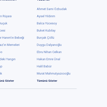
Ahmet Sami Özbudak
in Rüyası
Aysel Yıldırım
 Buçuk
Balca Yücesoy
cesi
Buket Kubilay
r Hanım'ın Bebeği
Burçak Çöllü
az'ın Memeleri
Duygu Dalyanoğlu
Go
Ebru Nihan Celkan
deki Yangın
Hakan Emre Ünal
ap
Halil Babür
ük
Murat Mahmutyazıcıoğlu
nü Göster
Tümünü Göster