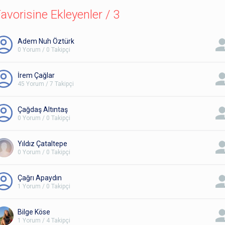
avorisine Ekleyenler / 3
Adem Nuh Öztürk
0 Yorum / 0 Takipçi
İrem Çağlar
45 Yorum / 7 Takipçi
Çağdaş Altıntaş
0 Yorum / 0 Takipçi
Yıldız Çataltepe
0 Yorum / 0 Takipçi
Çağrı Apaydın
1 Yorum / 0 Takipçi
Bilge Köse
1 Yorum / 4 Takipçi