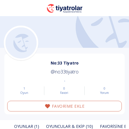
No:33 Tiyatro
@no33tiyatro
-
1
0
0
Oyun
Favori
Yorum
FAVORİME EKLE
OYUNLAR (1)
OYUNCULAR & EKIP (10)
FAVORISINE EK