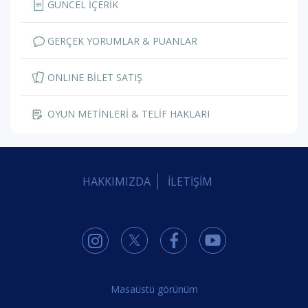
GÜNCEL İÇERİK
GERÇEK YORUMLAR & PUANLAR
ONLINE BİLET SATIŞ
OYUN METİNLERİ & TELİF HAKLARI
HAKKIMIZDA
İLETİŞİM
Masaüstü görünüm