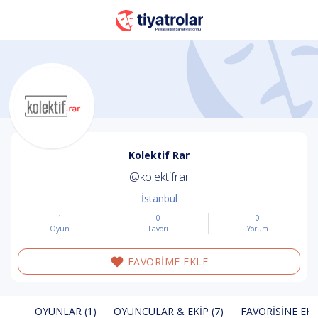
Kolektif Rar
@kolektifrar
İstanbul
1
0
0
Oyun
Favori
Yorum
FAVORİME EKLE
OYUNLAR (1)
OYUNCULAR & EKIP (7)
FAVORISINE EKL