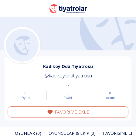
Kadıköy Oda Tiyatrosu
@kadikoyodatiyatrosu
-
0
0
0
Oyun
Favori
Yorum
FAVORİME EKLE
OYUNLAR (0)
OYUNCULAR & EKIP (0)
FAVORISINE EKL